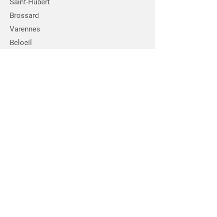
Saint-Hubert
Brossard
Varennes
Beloeil
Châteauguay
Saint-Jean-sur-Richelieu
Heures d'ouverture :
Du lundi au vendredi,
de 9 h à 18 h